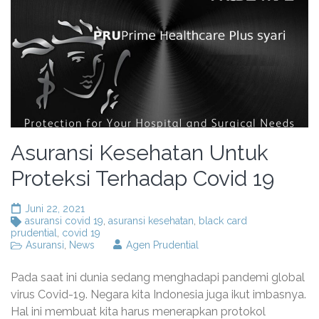
Asuransi Kesehatan Untuk
Proteksi Terhadap Covid 19
Juni 22, 2021
asuransi covid 19
,
asuransi kesehatan
,
black card
prudential
,
covid 19
Asuransi
,
News
Agen Prudential
Pada saat ini dunia sedang menghadapi pandemi global
virus Covid-19. Negara kita Indonesia juga ikut imbasnya.
Hal ini membuat kita harus menerapkan protokol