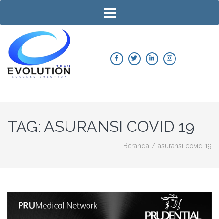
Lompat
ke
konten
(Tekan
Enter)
AGEN PRUDENTIAL INDONESIA
– ASURANSI JIWA & ASURANSI
KESEHATAN
TAG:
ASURANSI COVID 19
Beranda
/
asuransi covid 19