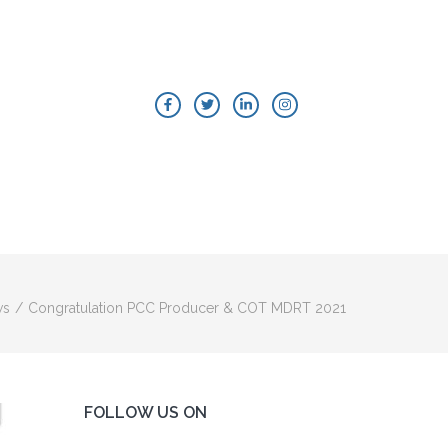
 JIWA & ASURANSI KESEHATAN
ws
/
Congratulation PCC Producer & COT MDRT 2021
FOLLOW US ON